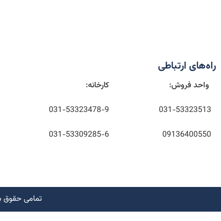
راه‌های ارتباطی
واحد فروش:
کارخانه:
031-53323478-9
031-53323513
031-53309285-6
09136400550
تمامی حقوق ب